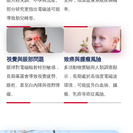
能月經失調、不孕與流產。
受抑，增加血液系統疾病機
部分研究更指出電磁波可能
率。
導致胎兒畸形。
視覺與眼部問題
致癌與腫瘤風險
眼球對電磁輻射特別敏感，
多項動物實驗與人類調查顯
長期暴露會導致視覺疲勞、
示，長期處於高強度電磁波
眼乾、甚至白內障與視野障
環境，可能提升白血病、腦
礙。
瘤、乳癌等癌症風險。