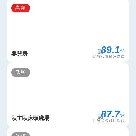
高頻
96.9
%
嬰兒房
防護後電磁波降低
低頻
97.9
%
臥主臥床頭磁場
防護後電磁波降低