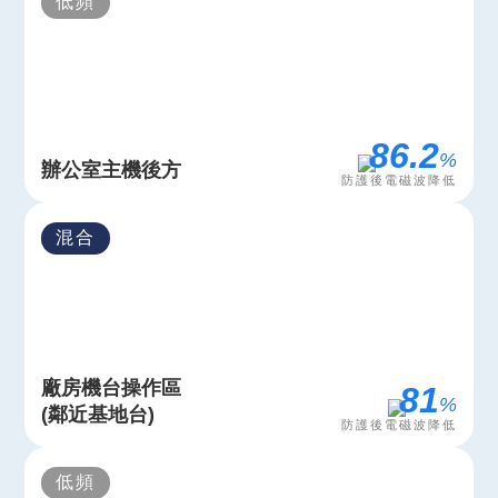
低頻
97.5
%
辦公室主機後方
防護後電磁波降低
混合
廠房機台操作區
97
%
(鄰近基地台)
防護後電磁波降低
低頻