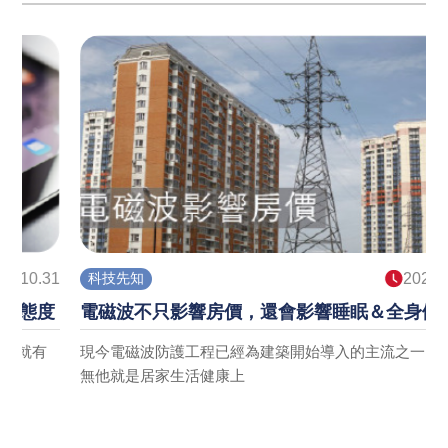
1
科技先知
2021.12.08
電磁波不只影響房價，還會影響睡眠＆全身健康
現今電磁波防護工程已經為建築開始導入的主流之一，原因
無他就是居家生活健康上