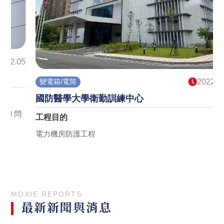
5
變電箱/電筒
2022.10.31
國防醫學大學衛勤訓練中心
工程目的
電力機房防護工程
MOXIE REPORTS
最新新聞與消息