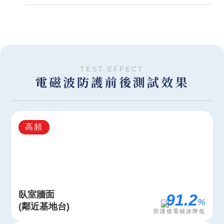
TEST EFFECT
電磁波防護前後測試效果
高頻
臥室牆面
95.8
%
(鄰近基地台)
防護後電磁波降低