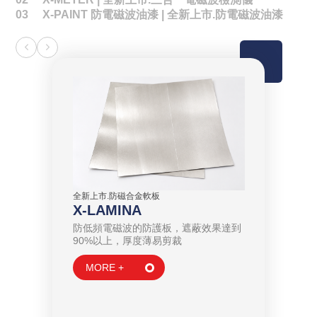
03 X-PAINT 防電磁波油漆 | 全新上市.防電磁波油漆
全新上市.防磁合金軟板
X-LAMINA
防低頻電磁波的防護板，遮蔽效果達到
90%以上，厚度薄易剪裁
全新上市.
X-ME
油漆
MORE +
三機一體
，塗上後只
場及高頻