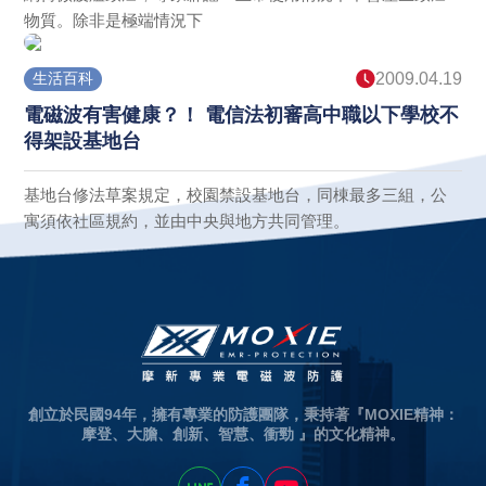
物質。除非是極端情況下
生活百科
2009.04.19
電磁波有害健康？！ 電信法初審高中職以下學校不
得架設基地台
基地台修法草案規定，校園禁設基地台，同棟最多三組，公
寓須依社區規約，並由中央與地方共同管理。
創立於民國94年，擁有專業的防護團隊，秉持著『MOXIE精神：
摩登、大膽、創新、智慧、衝勁 』的文化精神。