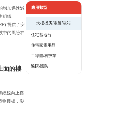
應用類型
的增加迅速減
生組織
大樓機房/電管/電箱
RP) 提供了安
波中的風險在
住宅基地台
住宅家電用品
半導體/科技業
醫院/國防
上面的樓
電纜線向上樓
築物樓板，影