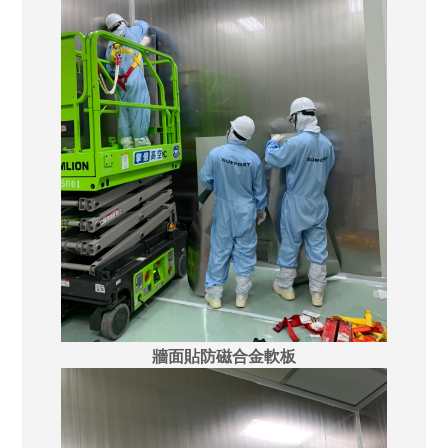
牆面貼防磁合金軟板