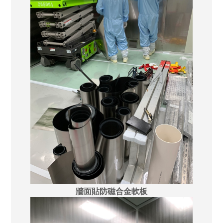
牆面貼防磁合金軟板