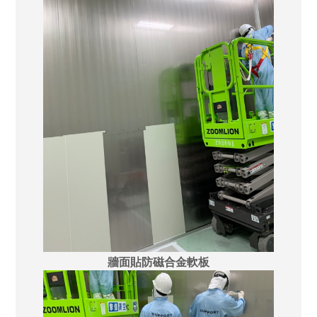
牆面貼防磁合金軟板