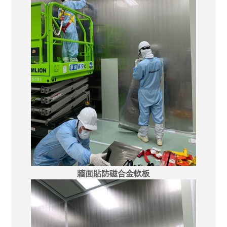
牆面貼防磁合金軟板