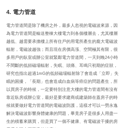
4. 電力管道
電力管道間是除了機房之外，最多人忽視的電磁波來源，因
為電力管道間是輸送整棟大樓電力到各個樓層去，尤其樓層
越低、越需要承擔樓上所有住戶的用電所產生的龐大電磁波
輻射，電磁波越強；而且現在房價高漲、空間極其有限，很
多用戶的臥室或辦公室就緊鄰電力管道間，一天到晚24小時
不間斷的低頻磁場輻射，失眠、頭痛、耳鳴只初期的症狀，
研究也指出超過1mG的低頻磁場輻射除了會造成「立即」失
眠的困擾，「長期」也會造成白血病等癌症的問題產生，所
以買房子的時候，一定要特別注意大樓的電力管道間有沒有
靠近臥房或辦公室，最好是要求建商或建築師在蓋房子的時
候就要做好電力管道間的電磁波防護，這樣才可以一勞永逸
解決電磁波影響身體健康的問題，畢竟房子是很多人用盡一
生的積蓄來購買，但是買了一個不健康、有電磁波干擾的房