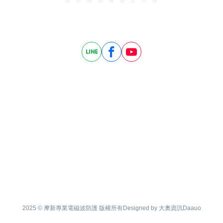
創立於民國94年，擁有專業的防護團隊，秉持著『MOXIE精神：
摩登、大膽、創新、智慧、衝勁 』的文化精神。
聯絡我們
11470 台北市內湖區新明路298巷8號6樓
臺北：+886-2-2773-9005
臺中：+886-986-838-601
台南：+886-986-838-635
高雄：+886-7-890-1532
+886-2-2773-9055
contact@moxiecorp.com.tw
2025 © 摩新專業電磁波防護 版權所有
Designed by 大奧資訊Daauo