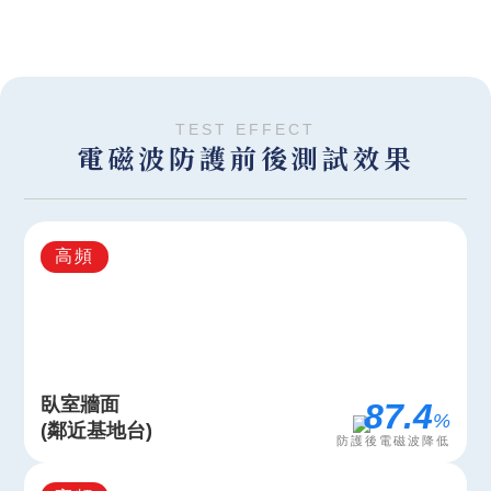
TEST EFFECT
電磁波防護前後測試效果
高頻
臥室牆面
95.8
%
(鄰近基地台)
防護後電磁波降低