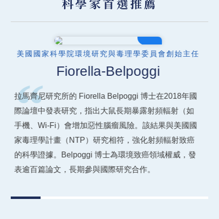
科學家首選推薦
04
華盛頓大學教授
Henry Lai
“
1995年，華盛頓大學教授 Henry Lai 發現手機類似的
微波輻射可能造成老鼠腦細胞 DNA 損傷，儘管該劑量
低於安全標準。研究引起手機業界關注，摩托羅拉甚
至試圖質疑研究可信度。Lai 認為，這些初步發現應被
認真對待並持續研究。然而，由於業界對研究資金的
掌控，獨立研究難以推進，也讓風險評估缺乏全面
性。