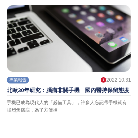
1
科技先知
2021.12.08
電磁波不只影響房價，還會影響睡眠＆全身健康
現今電磁波防護工程已經為建築開始導入的主流之一，原因
無他就是居家生活健康上