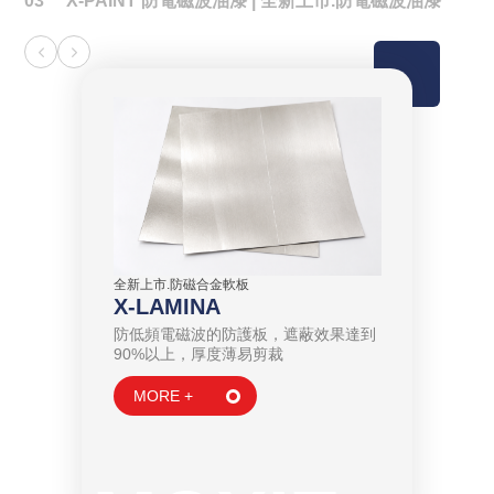
03 X-PAINT 防電磁波油漆 | 全新上市.防電磁波油漆
全新上市.防磁合金軟板
X-LAMINA
防低頻電磁波的防護板，遮蔽效果達到
90%以上，厚度薄易剪裁
全新上市.
X-ME
油漆
MORE +
三機一體
，塗上後只
場及高頻
MORE